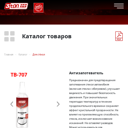
Каталог товаров
Главная
Каталог
Для стёкол
Антизапотеватель
TB-707
TH-707
T-7
Предназначен для предотвращения
запотевания стекол автомобиля
(включая стекла с обогревом), улучшает
видимость и повышает безопасность
движения. При значительных
перепадах температур в течение
продолжительного времени сохраняет
эффект кристальной прозрачности. Не
влияет на преломляющую способность
стекла, исключает возникновение
искажений. Не оставляет разводов.
Может использоваться для