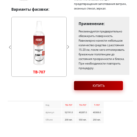
предотвращения запотевания витрин,
оконных стекол, зеркал.
Варианты фасовки:
Применение:
Рекомендуется предварительно
обезжирить поверхность.
Равномерно нанести небольшое
количество средства с расстояния
15-20 см, после чего отполировать
бумажным полотенцем до
состояния прозрачности и блеска.
При необходимости повторить
процедуру.
TB-707
TH-707
КУПИТЬ
Код
TB-707
TH-707
T-707
Артикул
52191.0
40287.0
40306.0
Объем
200 мл.
550 мл.
250 мл.