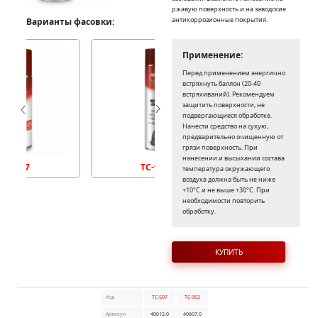
ржавую поверхность и на заводские
антикоррозионные покрытия.
Варианты фасовки:
Применение:
Перед применением энергично
встряхнуть баллон (20-40
встряхиваний). Рекомендуем
защитить поверхности, не
подвергающиеся обработке.
Нанести средство на сухую,
предварительно очищенную от
грязи поверхность. При
нанесении и высыхании состава
TC-507
TC-903
температура окружающего
воздуха должна быть не ниже
+10°С и не выше +30°С. При
необходимости повторить
обработку.
КУПИТЬ
Код
TC-507
TC-903
Артикул
40012.0
40607.0