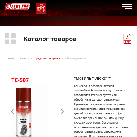
Каталог товаров
Главная
Каталог
Средства для кузова
Мастика, мовиль
"Мовиль ""Люкс"""
TC-507
TC-903
Консервант полостей деталей
автомобиля. Надежная защита кузова
автомобиля. Рекомендуется для
обработки труднодоступных мест.
Применяется для защиты от коррозии
скрытых полостей (порогов, корпусов
дверей, стоек, лонжеронов и т. п.), а
также для временной защиты днища
кузова и арок колес. Допускается
применение в скрытых полостях, ранее
обработанных консервирующими
составами. Возможно нанесение на