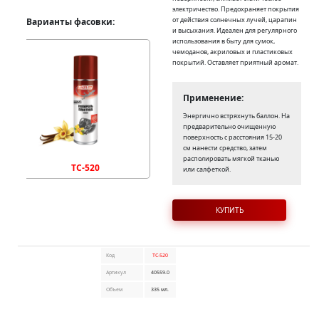
электричество. Предохраняет покрытия
от действия солнечных лучей, царапин
Варианты фасовки:
и высыхания. Идеален для регулярного
использования в быту для сумок,
чемоданов, акриловых и пластиковых
покрытий. Оставляет приятный аромат.
Применение:
Энергично встряхнуть баллон. На
предварительно очищенную
поверхность с расстояния 15-20
см нанести средство, затем
располировать мягкой тканью
TC-520
или салфеткой.
КУПИТЬ
Код
TC-520
Артикул
40559.0
Объем
335 мл.