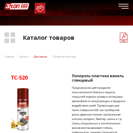
Каталог товаров
Главная
Каталог
Для салона
Полироли пластика
Полироль пластика ваниль
TC-520
глянцевый
Предназначен для придания
окончательного блеска и защиты
покрытий отделки кузова и интерьера
автомобиля от микротрещин и вредного
воздействия солей. Превосходен для
таких поверхностей, как приборная
доска, дверные панели, центральная
консоль, молдинг, бампер, шины и т.д.
Смесь натуральных и синтетических
восков восстанавливает глянец
поверхности, снимает статическое