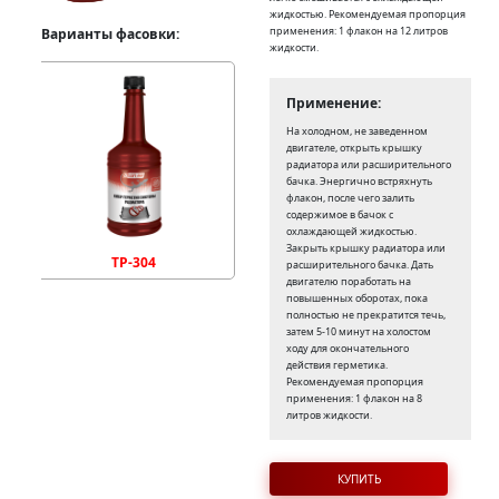
жидкостью. Рекомендуемая пропорция
применения: 1 флакон на 12 литров
Варианты фасовки:
жидкости.
Применение:
На холодном, не заведенном
двигателе, открыть крышку
радиатора или расширительного
бачка. Энергично встряхнуть
флакон, после чего залить
содержимое в бачок с
охлаждающей жидкостью.
Закрыть крышку радиатора или
TP-304
расширительного бачка. Дать
двигателю поработать на
повышенных оборотах, пока
полностью не прекратится течь,
затем 5-10 минут на холостом
ходу для окончательного
действия герметика.
Рекомендуемая пропорция
применения: 1 флакон на 8
литров жидкости.
КУПИТЬ