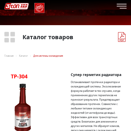
Каталог товаров
Главная
Каталог
Для системы охлаждения
Супер герметик радиатора
TP-304
Останавливает протечки радиатора и
охлаждающей системы. Эксклюзивная
формула работает в тех случаях, когда
применение других герметиков не
приносит результата. Предотвращает
образование протечек. Совместим с
любыми типами охлаждающих
жидкостей (от антифриза до воды).
Эффективен для всех транспортных
средств. Безопасен для алюминия и
других металлов. Не образует комков,
легко смешивается с охлаждающей