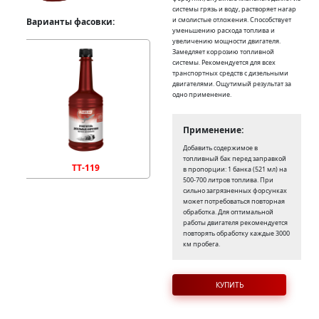
системы грязь и воду, растворяет нагар
и смолистые отложения. Способствует
Варианты фасовки:
уменьшению расхода топлива и
увеличению мощности двигателя.
Замедляет коррозию топливной
системы. Рекомендуется для всех
транспортных средств с дизельными
двигателями. Ощутимый результат за
одно применение.
Применение:
Добавить содержимое в
топливный бак перед заправкой
TT-119
в пропорции: 1 банка (521 мл) на
500-700 литров топлива. При
сильно загрязненных форсунках
может потребоваться повторная
обработка. Для оптимальной
работы двигателя рекомендуется
повторять обработку каждые 3000
км пробега.
КУПИТЬ