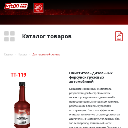
Каталог товаров
Главная
Каталог
Для топливной системы
Очиститель дизельных
TT-119
форсунок грузовых
автомобилей
Концентрированный очиститель
разработан для быстрой очистки
инжекторов дизельных двигателей с
непосредственным впрыском топлива,
работающих в тяжелых условиях
эксплуатации. Быстро и эффективно
очищает топливную систему дизельных
двигателей, в частности, топливный бак,
топливопровод, топливный насос,
форсунки, впускные клапана. Удаляет из