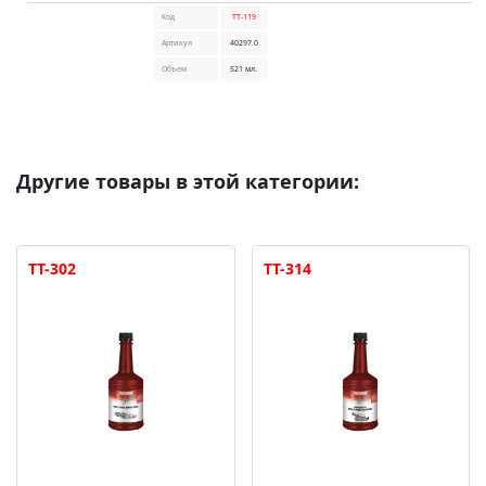
Код
TT-119
Артикул
40297.0
Объем
521 мл.
Другие товары в этой категории:
TT-302
TT-314