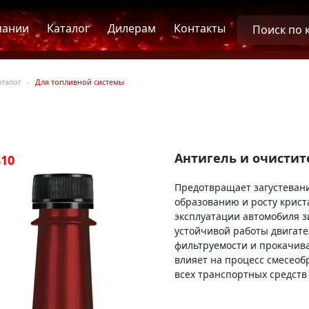
пании
Каталог
Дилерам
Контакты
аталог
Для топливной системы
Антигель и очистит
310
Предотвращает загустевани
образованию и росту крист
эксплуатации автомобиля з
устойчивой работы двигат
фильтруемости и прокачив
влияет на процесс смесеоб
всех транспортных средств