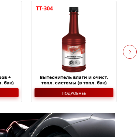
TT-304
TT
ов +
Вытеснитель влаги и очист.
Ко
. бак)
топл. системы (в топл. бак)
ПОДРОБНЕЕ