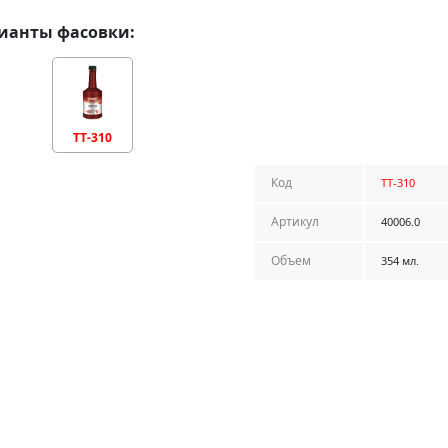
ианты фасовки:
TT-310
Код
TT-310
Артикул
40006.0
Объем
354 мл.