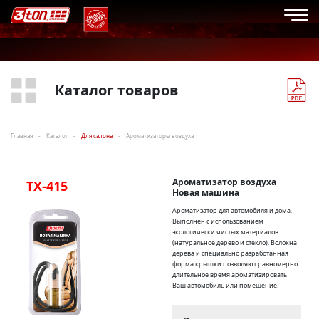
Каталог товаров
Главная
Каталог
Для салона
Ароматизаторы воздуха
Ароматизатор воздуха
TX-415
Новая машина
Ароматизатор для автомобиля и дома.
Выполнен с использованием
экологически чистых материалов
(натуральное дерево и стекло). Волокна
дерева и специально разработанная
форма крышки позволяют равномерно
длительное время ароматизировать
Ваш автомобиль или помещение.