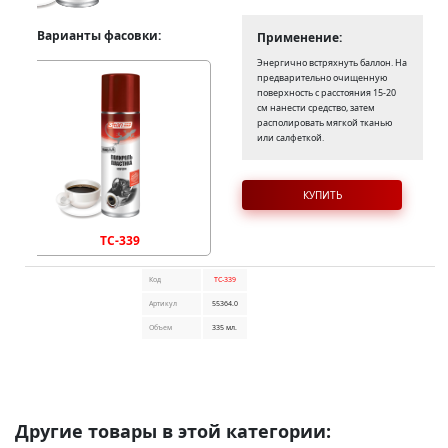
Варианты фасовки:
Применение:
Энергично встряхнуть баллон. На
предварительно очищенную
поверхность с расстояния 15-20
см нанести средство, затем
располировать мягкой тканью
или салфеткой.
КУПИТЬ
TC-339
Код
TC-339
Артикул
55364.0
Объем
335 мл.
Другие товары в этой категории: