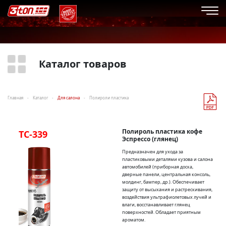
Каталог товаров
Главная
Каталог
Для салона
Полироли пластика
Полироль пластика кофе
TC-339
Эспрессо (глянец)
Предназначен для ухода за
пластиковыми деталями кузова и салона
автомобилей (приборная доска,
дверные панели, центральная консоль,
молдинг, бампер, др.). Обеспечивает
защиту от высыхания и растрескивания,
воздействия ультрафиолетовых лучей и
влаги, восстанавливает глянец
поверхностей. Обладает приятным
ароматом.