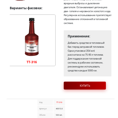
вредные выбросы и дымление
двигателя. Останавливает детонацию
Варианты фасовки:
дви- гателя и неровности холостого хода.
Регулярное использование препятствует
образованию отложений в топливной
системе.
Применение:
Добавить средство в топливный
бак перед заправкой топливом.
Одна упаковка (354 мл)
рассчитана на 75-90 л топлива.
Для поддержания топливной
TT-316
системы в рабочем состоянии,
рекомендуем использовать
средство каждые 5000 км.
КУПИТЬ
Код
TT-316
Артикул
40013.0
Объем
550 мл.