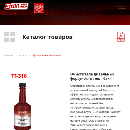
Каталог товаров
Главная
Каталог
Для топливной системы
Очиститель дизельных
TT-316
форсунок (в топл. бак)
Очиститель дизельных форсунок с его
эксклюзивной формулой быстро и
эффективно очищает топливную
систему дизельных двигателей, в
частности, топливный бак,
топливопровод, топливный насос,
форсунки, впуск- ные клапана. Удаляет
из системы грязь и воду, растворяет
нагар и смолистые отложения.
Уменьшает расход топлива и
увеличивает мощность. Снижает