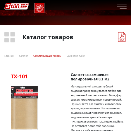
Каталог товаров
Главная
Каталог
Сопутствующие товары
Салфетки, губки
Салфетка замшевая
TX-101
полировочная 0,1 м2
Из натуральной замши глубокой
выделки прекрасно удаляет любой вид
загрязнений со стекол автомобиля, фар,
зеркал, хромированных поверхностей.
Применяется для очистки и полировки
кузова, удаления пыли. Качественная
выделка замши позволяет использовать
ее длительное время без потери
чистящих и влаговпитывающих свойств.
Не оставляет после себя ворсинок.
Мягкая и удобная в применении.