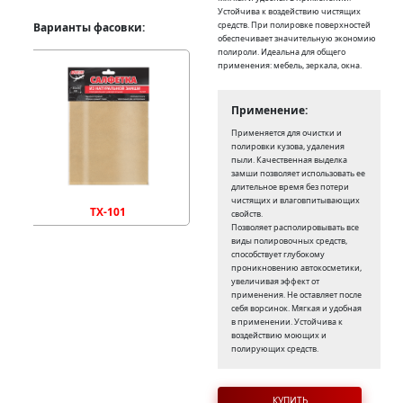
Устойчива к воздействию чистящих
средств. При полировке поверхностей
Варианты фасовки:
обеспечивает значительную экономию
полироли. Идеальна для общего
применения: мебель, зеркала, окна.
Применение:
Применяется для очистки и
полировки кузова, удаления
пыли. Качественная выделка
замши позволяет использовать ее
длительное время без потери
чистящих и влаговпитывающих
TX-101
свойств.
Позволяет располировывать все
виды полировочных средств,
способствует глубокому
проникновению автокосметики,
увеличивая эффект от
применения. Не оставляет после
себя ворсинок. Мягкая и удобная
в применении. Устойчива к
воздействию моющих и
полирующих средств.
КУПИТЬ